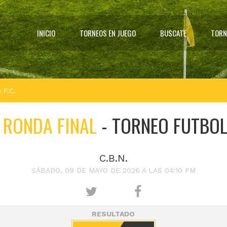
INICIO
TORNEOS EN JUEGO
BUSCATE
TORN
 F.C.
-
RONDA FINAL
-
TORNEO FUTBOL
C.B.N.
SÁBADO, 09 DE MAYO DE 2026 A LAS 04:10 PM
RESULTADO