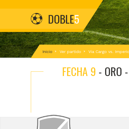
DOBLE
5
Inicio
Ver partido
Via Cargo vs. Imperio
FECHA 9
- ORO 