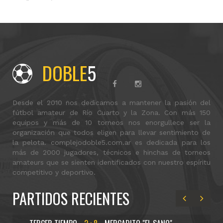
DOBLE
5
Desde el 2010 nos dedicamos a mantener la pasión del
fútbol amateur de Río Cuarto y la Zona. Con más 150
equipos y más de 10 torneos nos enorgullece ser la
organización que todos eligen para llevar sentimiento de
la pelota. complejodoble5.com.ar es dedicada para los
más de 2000 jugadores, técnicos e hinchas de torneos
amateurs que se sienten identificados con nuestro espíritu
competitivo y deportivo.
PARTIDOS RECIENTES