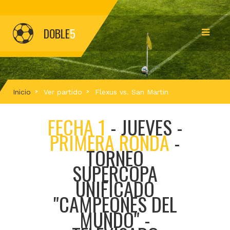
DOBLE
5
Inicio
Ver partido
Flexus vs. San Martin
FECHA 1
- JUEVES -
PRIMERA RONDA
-
TORNEO
SUPERCOPA
UNIFICADO
"CAMPEONES DEL
MUNDO" -