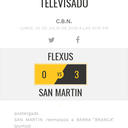
TELEVISADO
C.B.N.
LUNES, 20 DE JULIO DE 2026 A LAS 10:15 PM
FLEXUS
0
3
SAN MARTIN
postergado
SAN MARTIN reemplaza a BARRA "BRANCA"
(puntos)