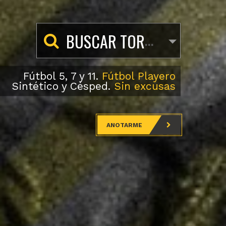
COMPLEJO
BUSCAR TORNEOS, EQUIPOS O JUGADORES
DOBLE
5
Fútbol 5, 7 y 11.
Fútbol Playero
Sintético y Césped.
Sin excusas
Torneos de Fútbol amateur.
100%
pasion y respeto.
Te esperamos
ANOTARME
ANOTARME