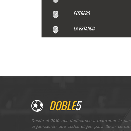
POTRERO
LA ESTANCIA
DOBLE
5
Desde el 2010 nos dedicamos a mantener la pasi
organización que todos eligen para llevar sent