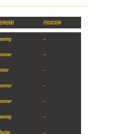
ERIODO
POSICION
pening
--
ummer
--
inter
--
ummer
--
ummer
--
pening
--
losing
--