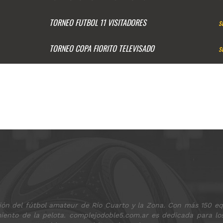
TORNEO FUTBOL 11 VISITADORES
s
TORNEO COPA FIORITO TELEVISADO
s
ón del fútbol amateur de Río Cuarto y la Zona. Con más 150 equ
imiento de la pelota. complejodoble5.com.ar es dedicada para l