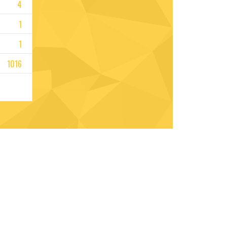
4
1
1
1016