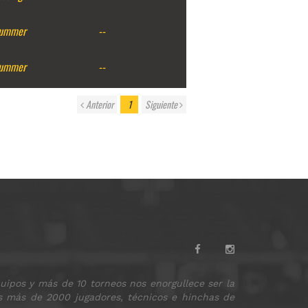
ummer
--
ummer
--
Anterior
1
Siguiente
ipos y más de 10 torneos nos enorgullece ser la
os más de 2000 jugadores, técnicos e hinchas de