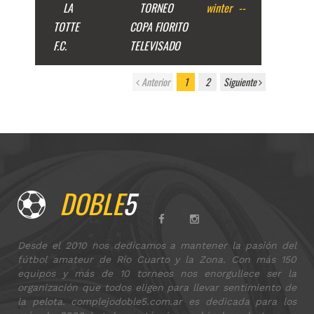
LA
TORNEO
winter
--
TOTTE
COPA FIORITO
F.C.
TELEVISADO
Anterior
1
2
Siguiente
DOBLE
5
Desde el 2010 nos dedicamos a mantener la pasión del
fútbol amateur de Río Cuarto y la Zona. Con más 150
equipos y más de 10 torneos nos enorgullece ser la
organización que todos eligen para llevar sentimiento de
la pelota. complejodoble5.com.ar es dedicada para los