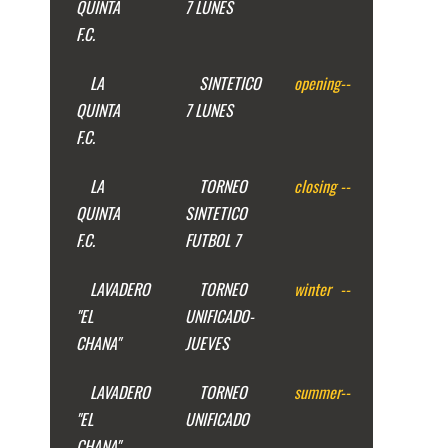
QUINTA
7 LUNES
F.C.
LA
SINTETICO
opening
--
QUINTA
7 LUNES
F.C.
LA
TORNEO
closing
--
QUINTA
SINTETICO
F.C.
FUTBOL 7
LAVADERO
TORNEO
winter
--
"EL
UNIFICADO-
CHANA"
JUEVES
LAVADERO
TORNEO
summer
--
"EL
UNIFICADO
CHANA"