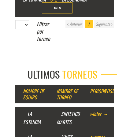
VER
Filtrar
Anterior
1
Siguiente
por
torneo
ULTIMOS
TORNEOS
NOMBRE DE
NOMBRE DE
PERIODO
POSICION
EQUIPO
TORNEO
LA
SINTETICO
winter
--
ESTANCIA
MARTES