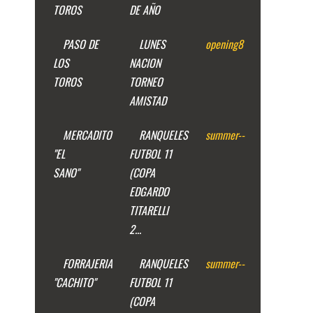
TOROS
DE AÑO
PASO DE
LUNES
opening
8
LOS
NACION
TOROS
TORNEO
AMISTAD
MERCADITO
RANQUELES
summer
--
"EL
FUTBOL 11
SANO"
(COPA
EDGARDO
TITARELLI
2...
FORRAJERIA
RANQUELES
summer
--
"CACHITO"
FUTBOL 11
(COPA