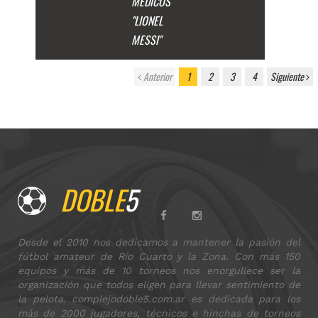
MÉDICOS
"LIONEL
MESSI"
Anterior
1
2
3
4
Siguiente
DOBLE
5
Desde el 2010 nos dedicamos a mantener la pasión del
fútbol amateur de Río Cuarto y la Zona. Con más 150
equipos y más de 10 torneos nos enorgullece ser la
organización que todos eligen para llevar sentimiento de
la pelota. complejodoble5.com.ar es dedicada para los
más de 2000 jugadores, técnicos e hinchas de torneos