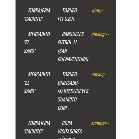
FORRAJERIA
TORNEO
winter
--
"CACHITO"
F11 C.B.N.
MERCADITO
RANQUELES
closing
--
"EL
FUTBOL 11
SANO"
(SAN
BUENAVENTURA)
MERCADITO
TORNEO
closing
--
"EL
UNIFICADO-
SANO"
MARTES/JUEVES
"JUANCITO
CORI...
FORRAJERIA
COPA
summer
--
"CACHITO"
VISITADORES