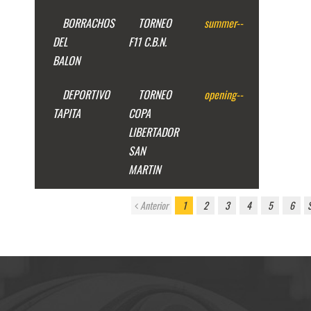
BORRACHOS
TORNEO
summer
--
DEL
F11 C.B.N.
BALON
DEPORTIVO
TORNEO
opening
--
TAPITA
COPA
LIBERTADOR
SAN
MARTIN
Anterior
1
2
3
4
5
6