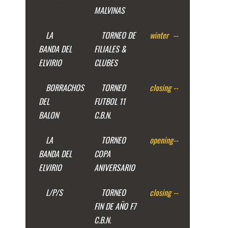
MALVINAS
LA
TORNEO DE
winter
--
BANDA DEL
FILIALES &
ELVIRIO
CLUBES
BORRACHOS
TORNEO
closing
--
DEL
FUTBOL 11
BALON
C.B.N.
LA
TORNEO
opening
--
BANDA DEL
COPA
ELVIRIO
ANIVERSARIO
L/P/S
TORNEO
closing
--
FIN DE AÑO F7
C.B.N.