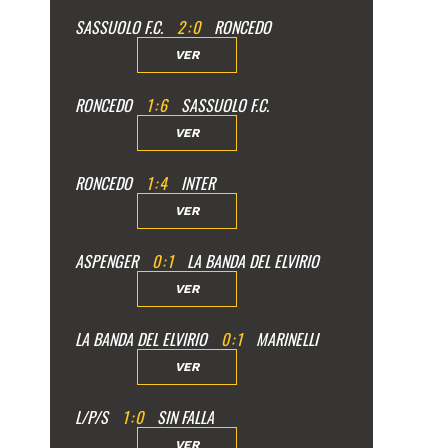
SASSUOLO F.C.
2
:
0
RONCEDO
VER
RONCEDO
1
:
6
SASSUOLO F.C.
VER
RONCEDO
1
:
4
INTER
VER
ASPENGER
0
:
1
LA BANDA DEL ELVIRIO
VER
LA BANDA DEL ELVIRIO
0
:
1
MARINELLI
VER
L/P/S
1
:
0
SIN FALLA
VER