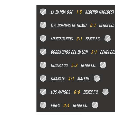
LA BANDA OSF
1
:
5
ALBERDI (MOLDES)
C.A. BOMBAS DE HUMO
0
:
1
BENDI F.C.
MERCEDARIOS
3
:
1
BENDI F.C.
BORRACHOS DEL BALON
3
:
1
BENDI F.C.
QUIERO 33
5
:
2
BENDI F.C.
GRANATE
4
:
1
MALENA
LOS AMIGOS
6
:
0
BENDI F.C.
PIBES
0
:
4
BENDI F.C.