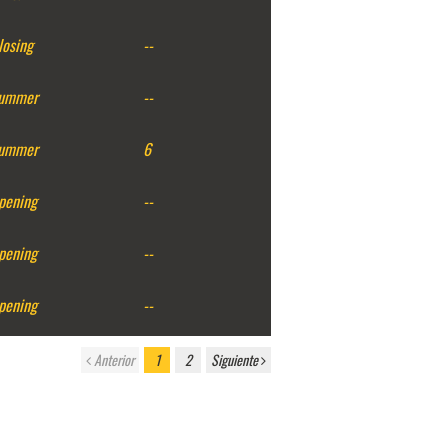
losing
--
ummer
--
ummer
6
pening
--
pening
--
pening
--
Anterior
1
2
Siguiente