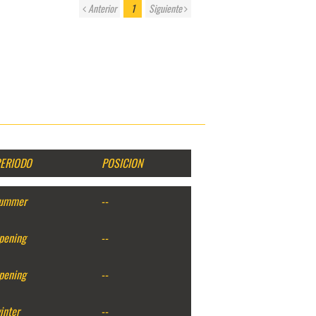
Anterior
1
Siguiente
ERIODO
POSICION
ummer
--
pening
--
pening
--
inter
--