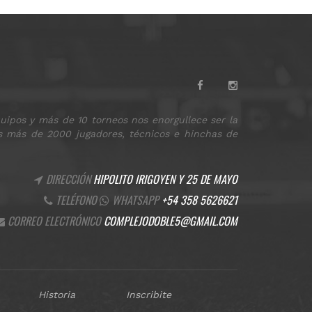
ipos y más de 10 torneos nos enorgullece ser la
os más de 2000 jugadores, técnicos e hinchas de
DIRECCIÓN
HIPOLITO IRIGOYEN Y 25 DE MAYO
TELÉFONO
WHATSAPP
+54 358 5626621
CORREO ELECTRÓNICO
COMPLEJODOBLE5@GMAIL.COM
Historia
Inscribite