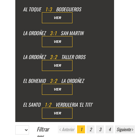
AL TOQUE
1
:
3
BODEGUEROS
VER
LA ORDOÑEZ
3
:
1
SAN MARTIN
VER
LA ORDOÑEZ
3
:
2
TALLER OROS
VER
EL BOHEMIO
3
:
2
LA ORDOÑEZ
VER
EL SANTO
1
:
2
VERDULERIA 'EL TITI'
VER
Filtrar
Anterior
1
2
3
4
Siguiente
por