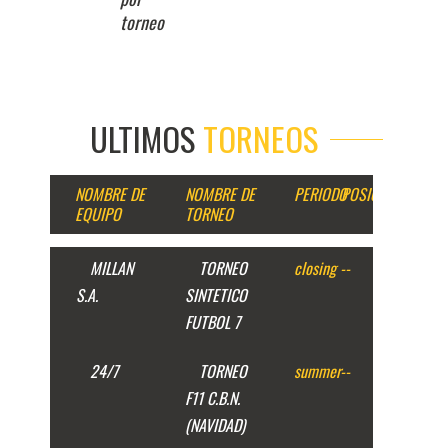
torneo
ULTIMOS
TORNEOS
NOMBRE DE
NOMBRE DE
PERIODO
POSICION
EQUIPO
TORNEO
MILLAN
TORNEO
closing
--
S.A.
SINTETICO
FUTBOL 7
24/7
TORNEO
summer
--
F11 C.B.N.
(NAVIDAD)