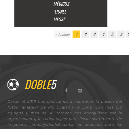
MÉDICOS
"LIONEL
MESSI"
Anterior
1
2
3
4
5
6
DOBLE
5
Desde el 2010 nos dedicamos a mantener la pasión del
fútbol amateur de Río Cuarto y la Zona. Con más 150
equipos y más de 10 torneos nos enorgullece ser la
organización que todos eligen para llevar sentimiento de
la pelota. complejodoble5.com.ar es dedicada para los