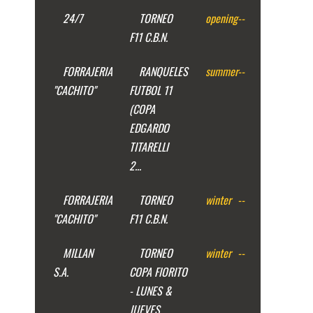
24/7
TORNEO
opening
--
F11 C.B.N.
FORRAJERIA
RANQUELES
summer
--
"CACHITO"
FUTBOL 11
(COPA
EDGARDO
TITARELLI
2...
FORRAJERIA
TORNEO
winter
--
"CACHITO"
F11 C.B.N.
MILLAN
TORNEO
winter
--
S.A.
COPA FIORITO
- LUNES &
JUEVES