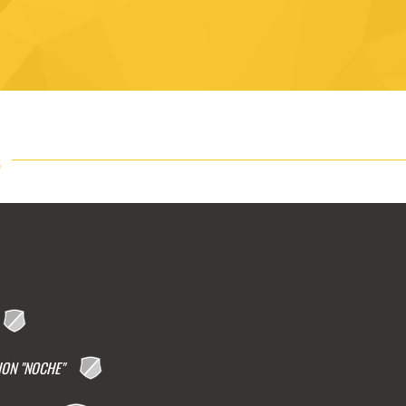
S
ON "NOCHE"