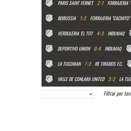
PARIS SAINT FERNET
2
:
1
FORRAJERIA 
BORUSSIA
1
:
2
FORRAJERIA "CACHITO"
VERDULERIA 'EL TITI'
4
:
3
INDUMAQ
DEPORTIVO UNION
0
:
4
INDUMAQ
LA TUCUMAN
7
:
3
RE TIRADOS F.C.
VALLE DE CONLARA UNITED
3
:
2
LA TU
Filtrar por to