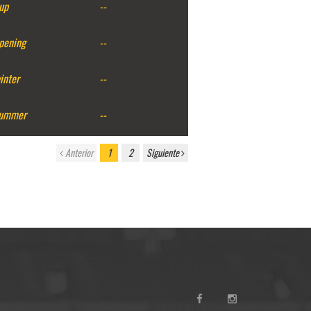
up
--
pening
--
inter
--
ummer
--
Anterior
1
2
Siguiente