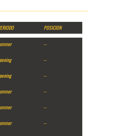
ERIODO
POSICION
ummer
--
pening
--
pening
--
ummer
--
ummer
--
ummer
--