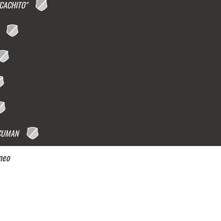
"CACHITO"
CUMAN
rneo