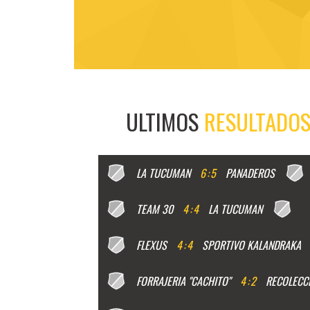
ULTIMOS
RESULTADO
LA TUCUMAN
6
:
5
PANADEROS
TEAM 30
4
:
4
LA TUCUMAN
FLEXUS
4
:
4
SPORTIVO KALANDRAKA
FORRAJERIA "CACHITO"
4
:
2
RECOLECCI