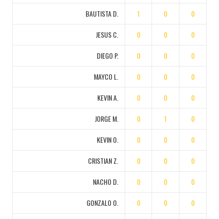
BAUTISTA D.
1
0
0
JESUS C.
0
0
0
DIEGO P.
0
0
0
MAYCO L.
0
0
0
KEVIN A.
0
0
0
JORGE M.
0
1
0
KEVIN O.
0
0
0
CRISTIAN Z.
0
0
0
NACHO D.
0
0
0
GONZALO O.
0
0
0