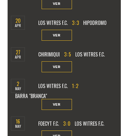
VER
20
LOS WITRES F.C.
3
:
3
HIPODROMO
APR
VER
27
CHIRIMIQUI
3
:
5
LOS WITRES F.C.
APR
VER
2
LOS WITRES F.C.
1
:
2
MAY
BARRA "BRANCA"
VER
16
FOECYT F.C.
3
:
0
LOS WITRES F.C.
MAY
VER