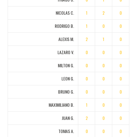
NICOLAS C.
1
2
0
RODRIGO B.
1
0
0
ALEXIS M.
2
1
0
LAZARO V.
0
0
0
MILTON G.
0
0
0
LEON G.
0
0
0
BRUNO G.
0
0
0
MAXIMILIANO B.
1
0
0
JUAN G.
2
0
0
TOMAS A.
0
0
0