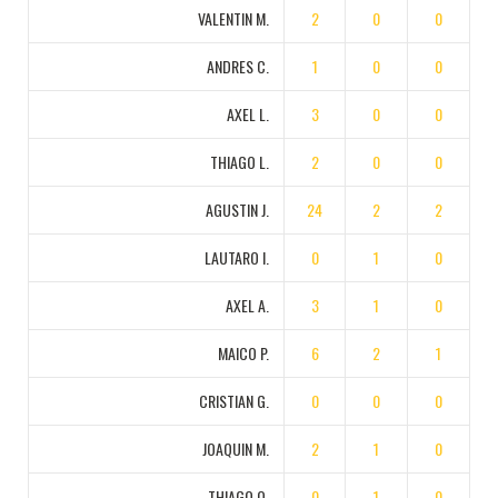
VALENTIN M.
2
0
0
ANDRES C.
1
0
0
AXEL L.
3
0
0
THIAGO L.
2
0
0
AGUSTIN J.
24
2
2
LAUTARO I.
0
1
0
AXEL A.
3
1
0
MAICO P.
6
2
1
CRISTIAN G.
0
0
0
JOAQUIN M.
2
1
0
THIAGO O.
0
1
0