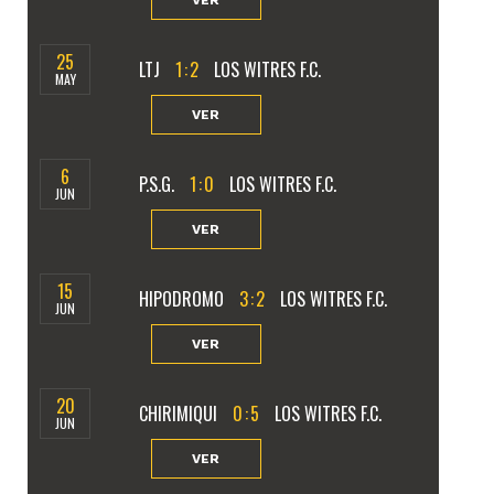
25
LTJ
1
:
2
LOS WITRES F.C.
MAY
VER
6
P.S.G.
1
:
0
LOS WITRES F.C.
JUN
VER
15
HIPODROMO
3
:
2
LOS WITRES F.C.
JUN
VER
20
CHIRIMIQUI
0
:
5
LOS WITRES F.C.
JUN
VER