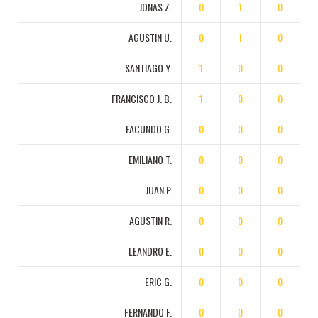
JONAS Z.
0
1
0
AGUSTIN U.
0
1
0
SANTIAGO Y.
1
0
0
FRANCISCO J. B.
1
0
0
FACUNDO G.
0
0
0
EMILIANO T.
0
0
0
JUAN P.
0
0
0
AGUSTIN R.
0
0
0
LEANDRO E.
0
0
0
ERIC G.
0
0
0
FERNANDO F.
0
0
0