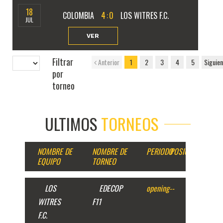
18
COLOMBIA
4
:
0
LOS WITRES F.C.
JUL
VER
Filtrar
Anterior
1
2
3
4
5
Siguie
por
torneo
ULTIMOS
TORNEOS
NOMBRE DE
NOMBRE DE
PERIODO
POSICION
EQUIPO
TORNEO
LOS
EDECOP
opening
--
WITRES
F11
F.C.