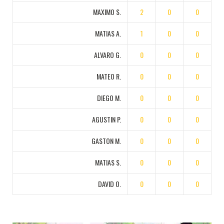
MAXIMO S.
2
0
0
MATIAS A.
1
0
0
ALVARO G.
0
0
0
MATEO R.
0
0
0
DIEGO M.
0
0
0
AGUSTIN P.
0
0
0
GASTON M.
0
0
0
MATIAS S.
0
0
0
DAVID O.
0
0
0