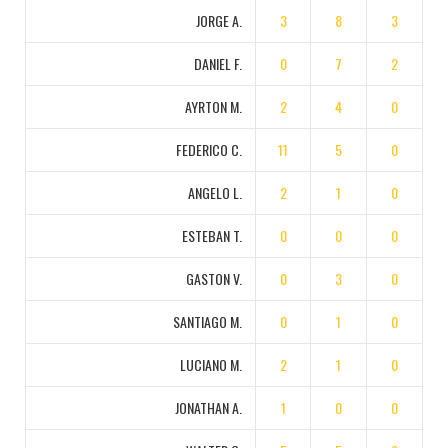
JORGE A.
3
8
3
DANIEL F.
0
7
2
AYRTON M.
2
4
0
FEDERICO C.
11
5
0
ANGELO L.
2
1
0
ESTEBAN T.
0
0
0
GASTON V.
0
3
0
SANTIAGO M.
0
1
0
LUCIANO M.
2
1
0
JONATHAN A.
1
0
0