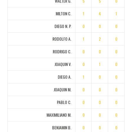
WALTER G.
5
5
0
MILTON C.
1
4
1
DIEGO N. P.
0
0
0
RODOLFO A.
1
2
0
RODRIGO C.
0
0
0
JOAQUIN V.
0
1
0
DIEGO A.
1
0
0
JOAQUIN M.
0
0
0
PABLO C.
0
0
0
MAXIMILIANO M.
0
0
0
BENJAMIN B.
0
0
0