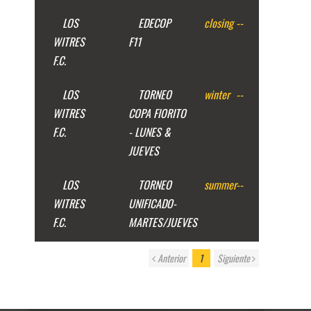
LOS
EDECOP
closing
--
WITRES
F11
F.C.
LOS
TORNEO
winter
--
WITRES
COPA FIORITO
F.C.
- LUNES &
JUEVES
LOS
TORNEO
summer
--
WITRES
UNIFICADO-
F.C.
MARTES/JUEVES
Anterior
1
Siguiente