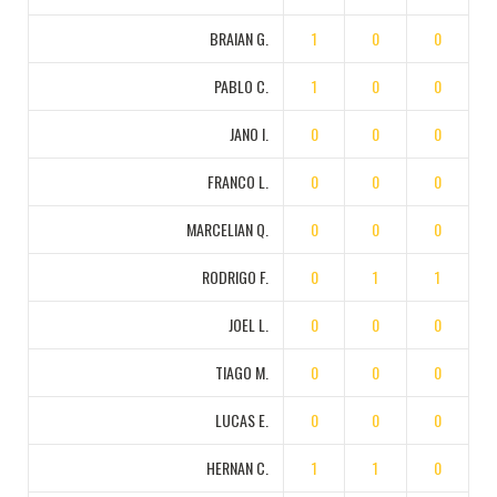
BRAIAN G.
1
0
0
PABLO C.
1
0
0
JANO I.
0
0
0
FRANCO L.
0
0
0
MARCELIAN Q.
0
0
0
RODRIGO F.
0
1
1
JOEL L.
0
0
0
TIAGO M.
0
0
0
LUCAS E.
0
0
0
HERNAN C.
1
1
0