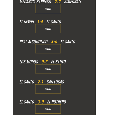
MECANICA SARRACO
2
:
2
SIMEONATA
VER
EL NEWPI
1
:
4
EL SANTO
VER
REAL ALCOHOLICO
3
:
0
EL SANTO
VER
LOS MONOS
0
:
3
EL SANTO
VER
EL SANTO
2
:
1
SAN LUCAS
VER
EL SANTO
3
:
0
EL POTRERO
VER