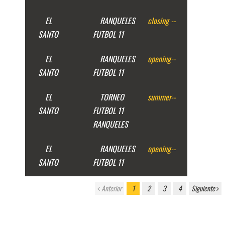
EL
RANQUELES
closing
--
SANTO
FUTBOL 11
EL
RANQUELES
opening
--
SANTO
FUTBOL 11
EL
TORNEO
summer
--
SANTO
FUTBOL 11
RANQUELES
EL
RANQUELES
opening
--
SANTO
FUTBOL 11
Anterior
1
2
3
4
Siguiente