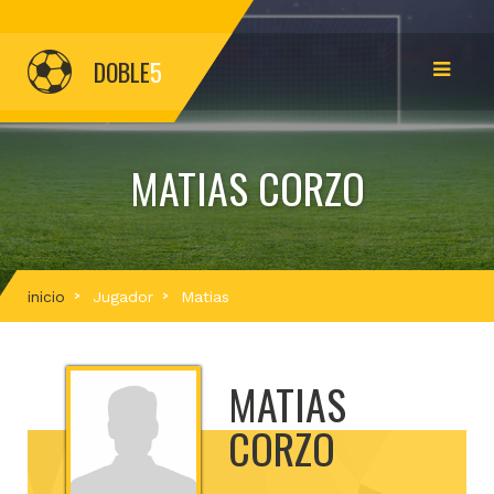
DOBLE
5
MATIAS CORZO
inicio
Jugador
Matias
MATIAS
CORZO