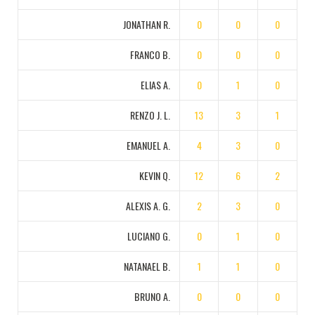
JONATHAN R.
0
0
0
FRANCO B.
0
0
0
ELIAS A.
0
1
0
RENZO J. L.
13
3
1
EMANUEL A.
4
3
0
KEVIN Q.
12
6
2
ALEXIS A. G.
2
3
0
LUCIANO G.
0
1
0
NATANAEL B.
1
1
0
BRUNO A.
0
0
0