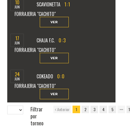
10
SCAVIONETTA
1
:
1
JUN
FORRAJERIA "CACHITO"
VER
17
CHAJA F.C.
0
:
3
JUN
FORRAJERIA "CACHITO"
VER
24
COKEADO
0
:
0
JUN
FORRAJERIA "CACHITO"
VER
Filtrar
Anterior
1
2
3
4
5
por
torneo