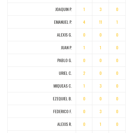
JOAQUIN P.
1
3
0
EMANUEL P.
4
11
1
ALEXIS G.
0
0
0
JUAN P.
1
1
0
PABLO G.
0
0
0
URIEL C.
2
0
0
MIQUEAS C.
1
3
0
EZEQUIEL B.
0
0
0
FEDERICO F.
0
3
0
ALEXIS R.
0
1
0