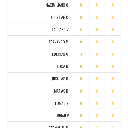
MAXIMILIANO Q.
0
0
0
CRISTIAN C.
0
0
0
LAUTARO V.
5
0
0
FERNANDO M.
0
0
0
FEDERICO O.
3
0
0
LUCA B.
0
0
0
NICOLAS D.
0
0
0
MATIAS D.
0
0
0
TOMAS S.
0
0
0
BRIAN P.
0
0
0
GERMAN D. H.
0
1
1