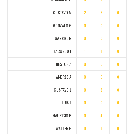
GUSTAVO M.
2
3
0
GONZALO G.
0
0
0
GABRIEL B.
0
0
0
FACUNDO F.
1
1
0
NESTOR A.
0
0
0
ANDRES A.
0
0
0
GUSTAVO L.
0
2
0
LUIS E.
0
0
0
MAURICIO B.
0
4
0
WALTER G.
0
1
0