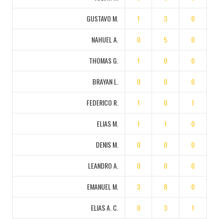
GUSTAVO M.
1
3
0
NAHUEL A.
0
5
0
THOMAS G.
1
0
0
BRAYAN L.
0
0
0
FEDERICO R.
1
0
1
ELIAS M.
1
1
0
DENIS M.
0
0
0
LEANDRO A.
0
0
0
EMANUEL M.
3
8
0
ELIAS A. C.
0
3
1