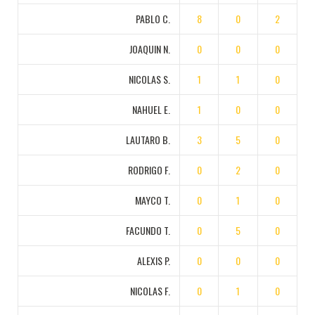
PABLO C.
8
0
2
JOAQUIN N.
0
0
0
NICOLAS S.
1
1
0
NAHUEL E.
1
0
0
LAUTARO B.
3
5
0
RODRIGO F.
0
2
0
MAYCO T.
0
1
0
FACUNDO T.
0
5
0
ALEXIS P.
0
0
0
NICOLAS F.
0
1
0