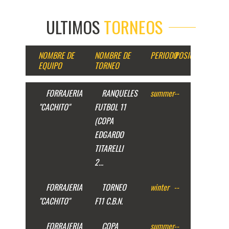
ULTIMOS
TORNEOS
NOMBRE DE
NOMBRE DE
PERIODO
POSICION
EQUIPO
TORNEO
FORRAJERIA
RANQUELES
summer
--
"CACHITO"
FUTBOL 11
(COPA
EDGARDO
TITARELLI
2...
FORRAJERIA
TORNEO
winter
--
"CACHITO"
F11 C.B.N.
FORRAJERIA
COPA
summer
--