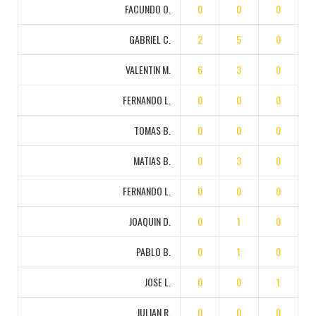
FACUNDO O.
0
0
0
GABRIEL C.
2
5
0
VALENTIN M.
6
3
0
FERNANDO L.
0
0
0
TOMAS B.
0
0
0
MATIAS B.
0
3
0
FERNANDO L.
0
0
0
JOAQUIN D.
0
1
0
PABLO B.
0
1
0
JOSE L.
0
0
1
JULIAN R.
0
0
0