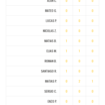
ALAN C.
0
0
0
MATEO G.
0
1
0
LUCAS P.
0
0
0
NICOLAS Z.
0
0
0
MATIAS B.
1
0
0
ELIAS M.
1
1
0
ROMAN B.
0
0
0
SANTIAGO R.
1
0
0
MATIAS P.
0
2
1
SERGIO C.
0
0
0
ENZO P.
0
0
0