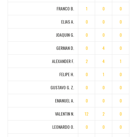
FRANCO B.
1
0
0
ELIAS A.
0
0
0
JOAQUIN G.
0
0
0
GERMAN D.
0
4
0
ALEXANDER F.
2
4
1
FELIPE H.
0
1
0
GUSTAVO G. Z.
0
0
0
EMANUEL A.
0
0
0
VALENTIN N.
12
2
0
LEONARDO O.
0
0
0