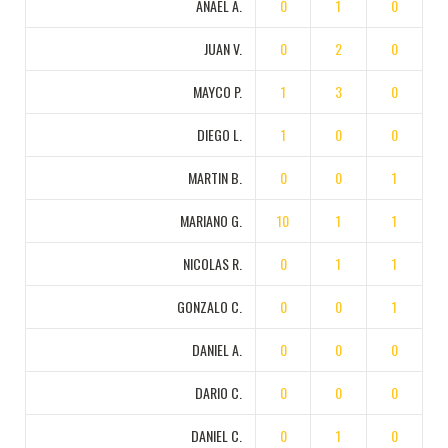
ANAEL A.
0
1
0
JUAN V.
0
2
0
MAYCO P.
1
3
0
DIEGO L.
1
0
0
MARTIN B.
0
0
1
MARIANO G.
10
1
1
NICOLAS R.
0
1
1
GONZALO C.
0
0
1
DANIEL A.
0
0
0
DARIO C.
0
0
0
DANIEL C.
0
1
0