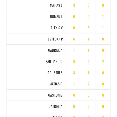
MATIAS L.
3
0
0
ROMAN L.
0
0
1
ALEXIS V.
0
5
1
ESTEBAN P.
6
1
0
GABRIEL A.
1
1
0
SANTIAGO C.
8
3
2
AGUSTIN S.
3
1
0
MATIAS C.
1
2
0
GASTON B.
0
0
0
CATRIEL A.
0
0
0