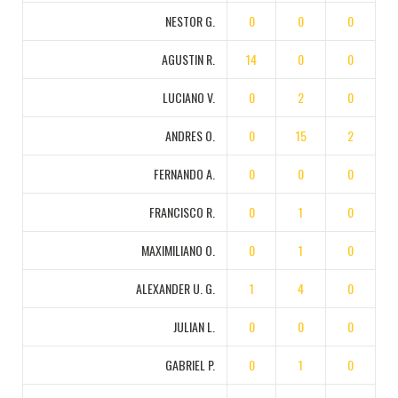
NESTOR G.
0
0
0
AGUSTIN R.
14
0
0
LUCIANO V.
0
2
0
ANDRES O.
0
15
2
FERNANDO A.
0
0
0
FRANCISCO R.
0
1
0
MAXIMILIANO O.
0
1
0
ALEXANDER U. G.
1
4
0
JULIAN L.
0
0
0
GABRIEL P.
0
1
0