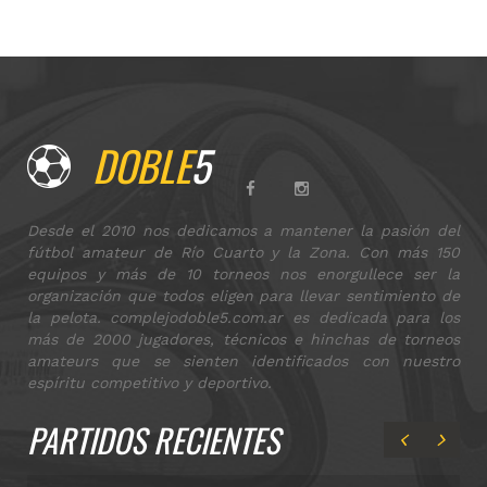
DOBLE
5
Desde el 2010 nos dedicamos a mantener la pasión del
fútbol amateur de Río Cuarto y la Zona. Con más 150
equipos y más de 10 torneos nos enorgullece ser la
organización que todos eligen para llevar sentimiento de
la pelota. complejodoble5.com.ar es dedicada para los
más de 2000 jugadores, técnicos e hinchas de torneos
amateurs que se sienten identificados con nuestro
espíritu competitivo y deportivo.
PARTIDOS RECIENTES