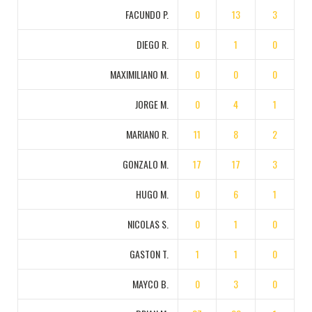
FACUNDO P.
0
13
3
DIEGO R.
0
1
0
MAXIMILIANO M.
0
0
0
JORGE M.
0
4
1
MARIANO R.
11
8
2
GONZALO M.
17
17
3
HUGO M.
0
6
1
NICOLAS S.
0
1
0
GASTON T.
1
1
0
MAYCO B.
0
3
0