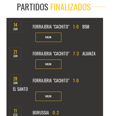
PARTIDOS
FINALIZADOS
14
FORRAJERIA "CACHITO"
1
:
0
BSM
JAN
VER
21
FORRAJERIA "CACHITO"
7
:
3
ALIANZA
JAN
VER
28
FORRAJERIA "CACHITO"
1
:
0
JAN
EL SANTO
VER
11
BORUSSIA
0
:
2
FEB