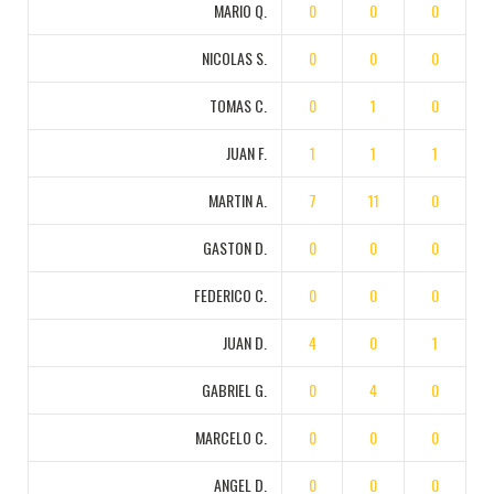
MARIO Q.
0
0
0
NICOLAS S.
0
0
0
TOMAS C.
0
1
0
JUAN F.
1
1
1
MARTIN A.
7
11
0
GASTON D.
0
0
0
FEDERICO C.
0
0
0
JUAN D.
4
0
1
GABRIEL G.
0
4
0
MARCELO C.
0
0
0
ANGEL D.
0
0
0