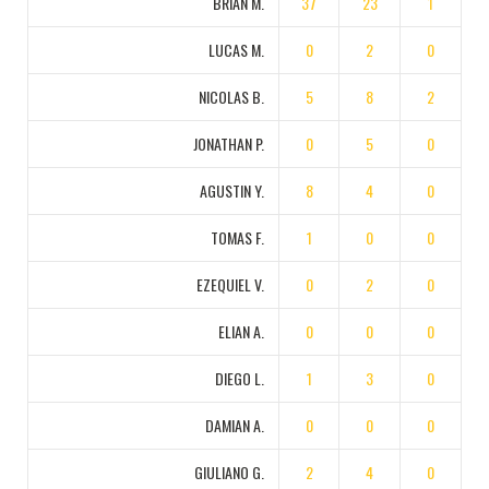
BRIAN M.
37
23
1
LUCAS M.
0
2
0
NICOLAS B.
5
8
2
JONATHAN P.
0
5
0
AGUSTIN Y.
8
4
0
TOMAS F.
1
0
0
EZEQUIEL V.
0
2
0
ELIAN A.
0
0
0
DIEGO L.
1
3
0
DAMIAN A.
0
0
0
GIULIANO G.
2
4
0