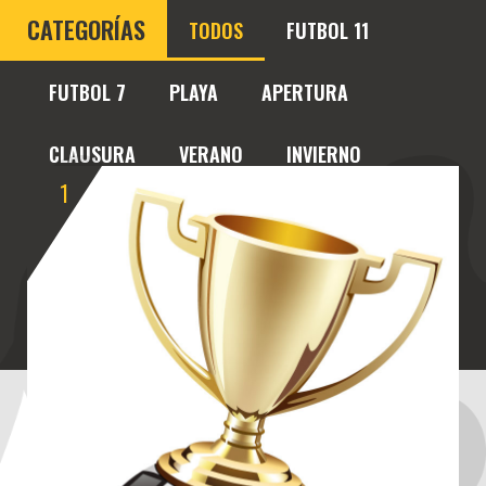
CATEGORÍAS
TODOS
FUTBOL 11
FUTBOL 7
PLAYA
APERTURA
CLAUSURA
VERANO
INVIERNO
1
LUNES
MARTES
MIERCOLES
JUEVES
VIERNES
SABADOS
DOMINGO