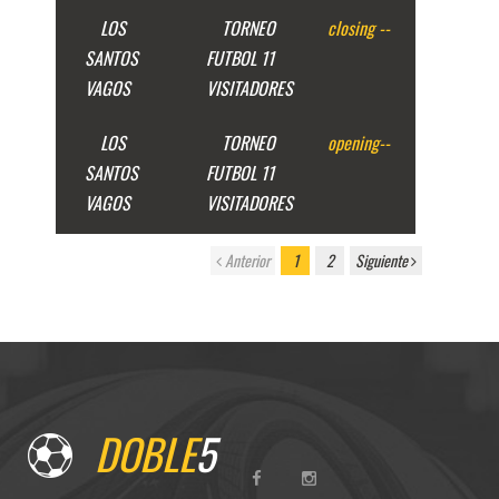
LOS
TORNEO
closing
--
SANTOS
FUTBOL 11
VAGOS
VISITADORES
LOS
TORNEO
opening
--
SANTOS
FUTBOL 11
VAGOS
VISITADORES
Anterior
1
2
Siguiente
DOBLE
5