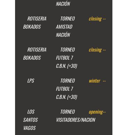
NACIÓN
ROTISERIA
TORNEO
closing
--
BOKADOS
AMISTAD
NACIÓN
ROTISERIA
TORNEO
closing
--
BOKADOS
FUTBOL 7
C.B.N. (+30)
LPS
TORNEO
winter
--
FUTBOL 7
C.B.N. (+30)
LOS
TORNEO
opening
--
SANTOS
VISITADORES/NACION
VAGOS