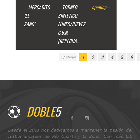
MERCADITO
TORNEO
opening
--
"EL
SINTETICO
SANO"
LUNES/JUEVES
C.B.N.
(REPECHA...
Anterior
1
2
3
4
5
6
DOBLE
5
Desde el 2010 nos dedicamos a mantener la pasión del
fútbol amateur de Río Cuarto y la Zona. Con más 150