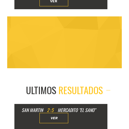
VER
ULTIMOS
RESULTADOS
SAN MARTIN
2
:
5
MERCADITO "EL SANO"
VER