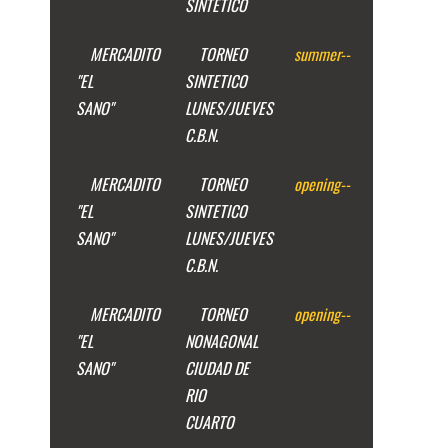
SINTETICO
MERCADITO
TORNEO
summer
--
"EL
SINTETICO
SANO"
LUNES/JUEVES
C.B.N.
MERCADITO
TORNEO
opening
--
"EL
SINTETICO
SANO"
LUNES/JUEVES
C.B.N.
MERCADITO
TORNEO
opening
--
"EL
NONAGONAL
SANO"
CIUDAD DE
RIO
CUARTO