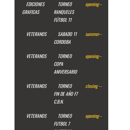
EDICIONES
TORNEO
opening
--
GRAFICAS
RANQUELES
FÚTBOL 11
VETERANOS
SABADO 11
summer
--
CORDOBA
VETERANOS
TORNEO
opening
--
COPA
ANIVERSARIO
VETERANOS
TORNEO
closing
--
FIN DE AÑO F7
C.B.N.
VETERANOS
TORNEO
opening
--
FUTBOL 7