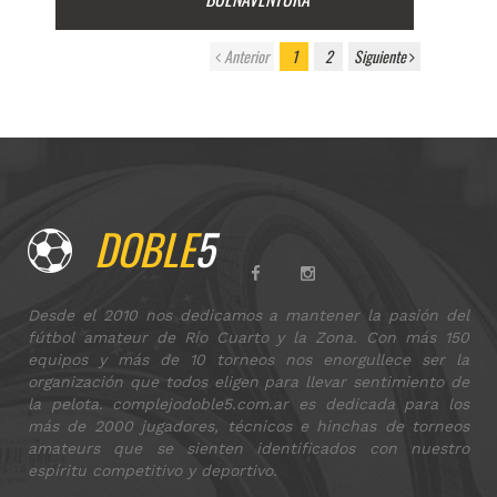
Anterior
1
2
Siguiente
DOBLE
5
Desde el 2010 nos dedicamos a mantener la pasión del
fútbol amateur de Río Cuarto y la Zona. Con más 150
equipos y más de 10 torneos nos enorgullece ser la
organización que todos eligen para llevar sentimiento de
la pelota. complejodoble5.com.ar es dedicada para los
más de 2000 jugadores, técnicos e hinchas de torneos
amateurs que se sienten identificados con nuestro
espíritu competitivo y deportivo.