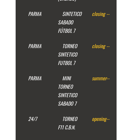
PARMA
SINTETICO
closing
--
SABADO
FÚTBOL 7
PARMA
TORNEO
closing
--
SINTETICO
FUTBOL 7
PARMA
MINI
summer
--
TORNEO
SINTETICO
SABADO 7
24/7
TORNEO
opening
--
F11 C.B.N.