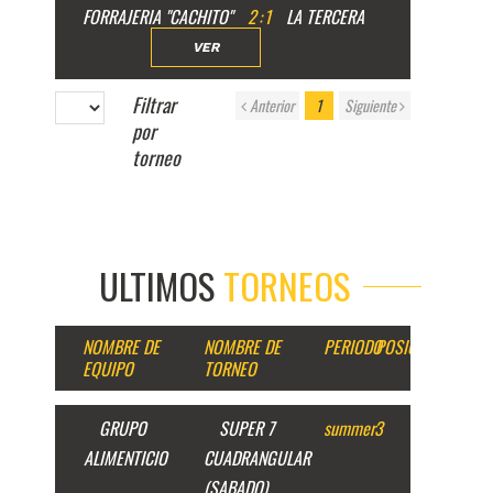
FORRAJERIA "CACHITO"
2
:
1
LA TERCERA
VER
Filtrar
Anterior
1
Siguiente
por
torneo
ULTIMOS
TORNEOS
NOMBRE DE
NOMBRE DE
PERIODO
POSICION
EQUIPO
TORNEO
GRUPO
SUPER 7
summer
3
ALIMENTICIO
CUADRANGULAR
(SABADO)