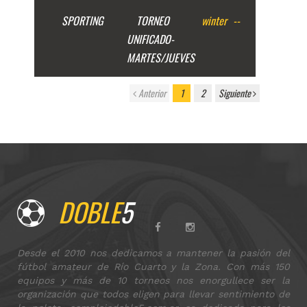
SPORTING
TORNEO
winter
--
UNIFICADO-
MARTES/JUEVES
Anterior
1
2
Siguiente
DOBLE
5
Desde el 2010 nos dedicamos a mantener la pasión del
fútbol amateur de Río Cuarto y la Zona. Con más 150
equipos y más de 10 torneos nos enorgullece ser la
organización que todos eligen para llevar sentimiento de