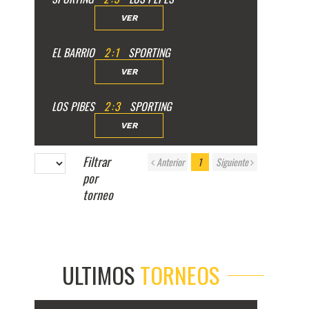
VER
EL BARRIO
2
:
1
SPORTING
VER
LOS PIBES
2
:
3
SPORTING
VER
Filtrar
Anterior
1
Siguiente
por
torneo
ULTIMOS
TORNEOS