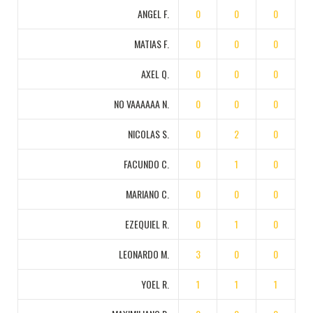
ANGEL F.
0
0
0
MATIAS F.
0
0
0
AXEL Q.
0
0
0
NO VAAAAAA N.
0
0
0
NICOLAS S.
0
2
0
FACUNDO C.
0
1
0
MARIANO C.
0
0
0
EZEQUIEL R.
0
1
0
LEONARDO M.
3
0
0
YOEL R.
1
1
1