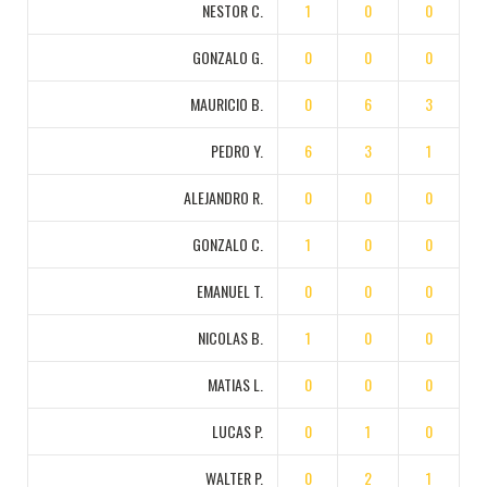
NESTOR C.
1
0
0
GONZALO G.
0
0
0
MAURICIO B.
0
6
3
PEDRO Y.
6
3
1
ALEJANDRO R.
0
0
0
GONZALO C.
1
0
0
EMANUEL T.
0
0
0
NICOLAS B.
1
0
0
MATIAS L.
0
0
0
LUCAS P.
0
1
0
WALTER P.
0
2
1