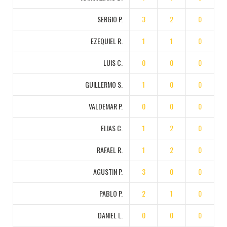
SERGIO P.
3
2
0
EZEQUIEL R.
1
1
0
LUIS C.
0
0
0
GUILLERMO S.
1
0
0
VALDEMAR P.
0
0
0
ELIAS C.
1
2
0
RAFAEL R.
1
2
0
AGUSTIN P.
3
0
0
PABLO P.
2
1
0
DANIEL L.
0
0
0