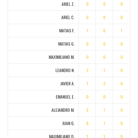
ARIEL Z.
0
0
0
ARIEL C.
0
0
0
MATIAS F.
1
0
1
MATIAS G.
0
0
0
MAXIMILIANO M.
0
0
0
LEANDRO N.
2
1
0
JAVIER A.
1
3
0
EMANUEL E.
0
0
0
ALEJANDRO M.
2
1
0
JUAN G.
8
1
0
MAXIMILIANO D.
1
1
0