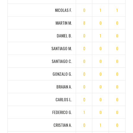
NICOLAS F.
0
1
1
MARTIN M.
8
0
0
DANIEL B.
0
1
0
SANTIAGO M.
0
0
0
SANTIAGO C.
0
0
0
GONZALO G.
0
0
0
BRAIAN A.
0
0
0
CARLOS L.
0
0
0
FEDERICO G.
1
0
0
CRISTIAN A.
0
1
0