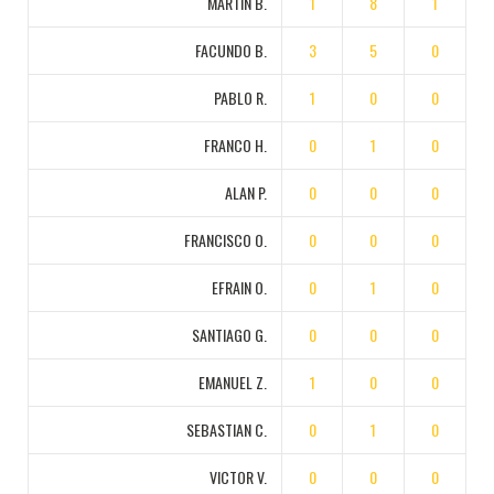
MARTIN B.
1
8
1
FACUNDO B.
3
5
0
PABLO R.
1
0
0
FRANCO H.
0
1
0
ALAN P.
0
0
0
FRANCISCO O.
0
0
0
EFRAIN O.
0
1
0
SANTIAGO G.
0
0
0
EMANUEL Z.
1
0
0
SEBASTIAN C.
0
1
0
VICTOR V.
0
0
0