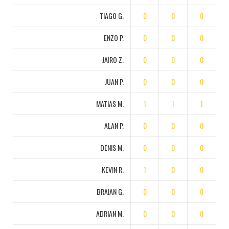
TIAGO G.
0
0
0
ENZO P.
0
0
0
JAIRO Z.
0
0
0
JUAN P.
0
0
0
MATIAS M.
1
1
1
ALAN P.
0
0
0
DENIS M.
0
0
0
KEVIN R.
1
0
0
BRAIAN G.
0
0
0
ADRIAN M.
0
0
0