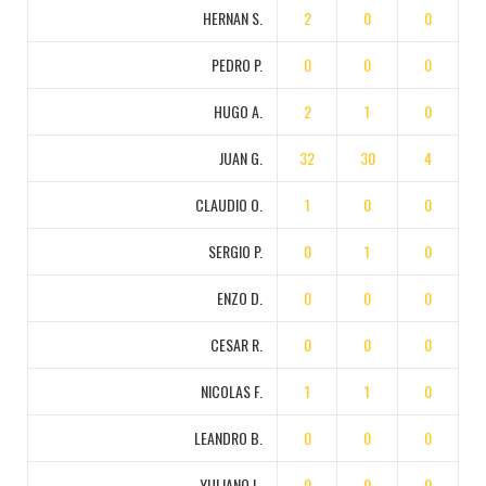
HERNAN S.
2
0
0
PEDRO P.
0
0
0
HUGO A.
2
1
0
JUAN G.
32
30
4
CLAUDIO O.
1
0
0
SERGIO P.
0
1
0
ENZO D.
0
0
0
CESAR R.
0
0
0
NICOLAS F.
1
1
0
LEANDRO B.
0
0
0
YULIANO L.
0
0
0