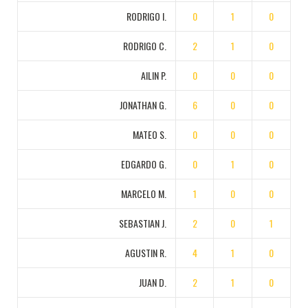
RODRIGO I.
0
1
0
RODRIGO C.
2
1
0
AILIN P.
0
0
0
JONATHAN G.
6
0
0
MATEO S.
0
0
0
EDGARDO G.
0
1
0
MARCELO M.
1
0
0
SEBASTIAN J.
2
0
1
AGUSTIN R.
4
1
0
JUAN D.
2
1
0