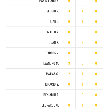
MAXIMILIANO R.
0
0
0
SERGIO V.
3
1
0
JUAN L.
0
1
0
MATEO Y.
0
0
0
JUAN R.
0
2
0
CARLOS V.
0
0
0
LEANDRO M.
3
0
0
MATIAS C.
2
1
0
IGNACIO S.
0
1
0
BENJAMIN R.
1
0
0
LEONARDO G.
0
1
0