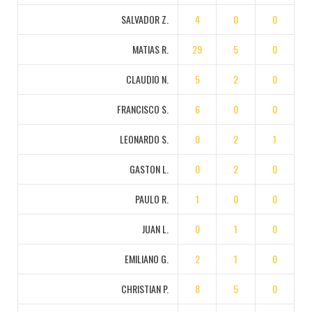
SALVADOR Z.
4
0
0
MATIAS R.
29
5
0
CLAUDIO N.
5
2
0
FRANCISCO S.
6
0
0
LEONARDO S.
0
2
1
GASTON L.
0
2
0
PAULO R.
1
0
0
JUAN L.
0
1
0
EMILIANO G.
2
1
0
CHRISTIAN P.
8
5
0