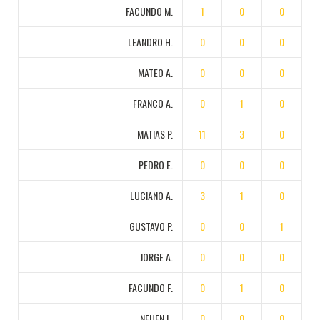
FACUNDO M.
1
0
0
LEANDRO H.
0
0
0
MATEO A.
0
0
0
FRANCO A.
0
1
0
MATIAS P.
11
3
0
PEDRO E.
0
0
0
LUCIANO A.
3
1
0
GUSTAVO P.
0
0
1
JORGE A.
0
0
0
FACUNDO F.
0
1
0
NEUEN L.
0
0
0