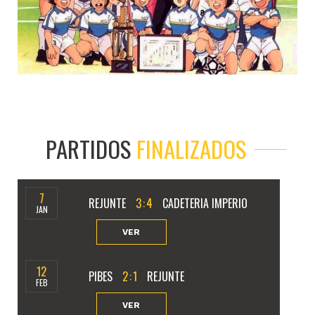
PARTIDOS
FINALIZADOS
7
REJUNTE
3
:
4
CADETERIA IMPERIO
JAN
VER
12
PIBES
2
:
1
REJUNTE
FEB
VER