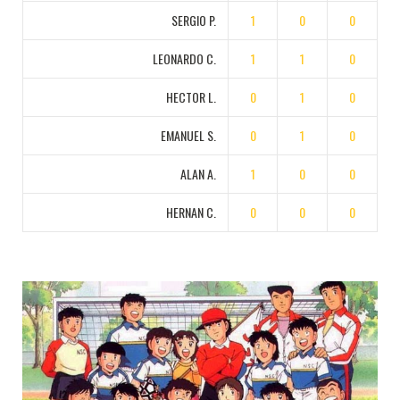
SERGIO P.
1
0
0
LEONARDO C.
1
1
0
HECTOR L.
0
1
0
EMANUEL S.
0
1
0
ALAN A.
1
0
0
HERNAN C.
0
0
0