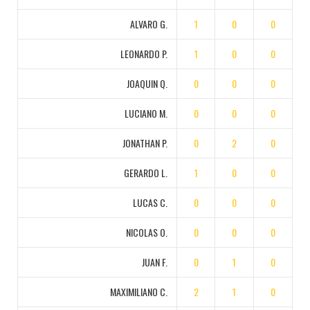
ALVARO G.
1
0
0
LEONARDO P.
1
0
0
JOAQUIN Q.
0
0
0
LUCIANO M.
0
0
0
JONATHAN P.
0
2
0
GERARDO L.
1
0
0
LUCAS C.
0
0
0
NICOLAS O.
0
0
0
JUAN F.
0
1
0
MAXIMILIANO C.
2
1
0