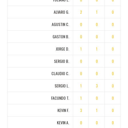
ALVARO G.
2
1
0
AGUSTIN C.
0
0
0
GASTON B.
0
0
0
JORGE D.
1
1
0
SERGIO B.
0
0
0
CLAUDIO C.
0
0
0
SERGIO L.
1
3
0
FACUNDO T.
1
0
0
KEVIN F.
3
1
0
KEVIN A.
0
0
0