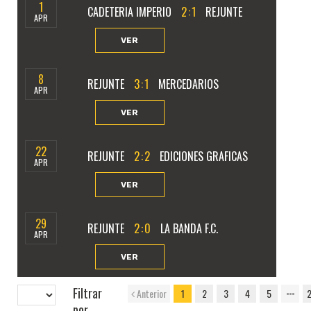
1
CADETERIA IMPERIO
2
:
1
REJUNTE
APR
VER
8
REJUNTE
3
:
1
MERCEDARIOS
APR
VER
22
REJUNTE
2
:
2
EDICIONES GRAFICAS
APR
VER
29
REJUNTE
2
:
0
LA BANDA F.C.
APR
VER
Filtrar
Anterior
1
2
3
4
5
por