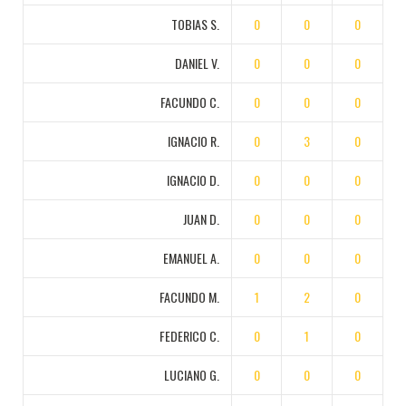
TOBIAS S.
0
0
0
DANIEL V.
0
0
0
FACUNDO C.
0
0
0
IGNACIO R.
0
3
0
IGNACIO D.
0
0
0
JUAN D.
0
0
0
EMANUEL A.
0
0
0
FACUNDO M.
1
2
0
FEDERICO C.
0
1
0
LUCIANO G.
0
0
0