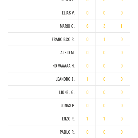
ELIAS V.
0
0
0
MARIO G.
6
3
1
FRANCISCO R.
0
1
0
ALEJO M.
0
0
0
NO VAAAAA N.
0
0
0
LEANDRO Z.
1
0
0
LIONEL G.
0
0
0
JONAS P.
0
0
0
ENZO R.
1
1
0
PABLO R.
0
0
0