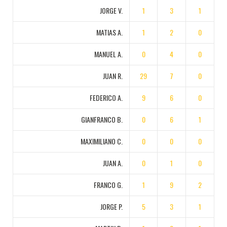
JORGE V.
1
3
1
MATIAS A.
1
2
0
MANUEL A.
0
4
0
JUAN R.
29
7
0
FEDERICO A.
9
6
0
GIANFRANCO B.
0
6
1
MAXIMILIANO C.
0
0
0
JUAN A.
0
1
0
FRANCO G.
1
9
2
JORGE P.
5
3
1