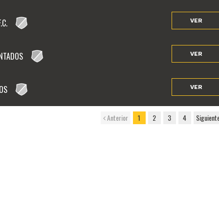
.C.
VER
NTADOS
VER
OS
VER
Anterior
1
2
3
4
Siguient