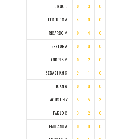
DIEGO L.
0
3
0
FEDERICO A.
4
0
0
RICARDO M.
0
4
0
NESTOR A.
0
0
0
ANDRES M.
0
2
0
SEBASTIAN G.
2
1
0
JUAN B.
0
0
0
AGUSTIN Y.
5
5
3
PABLO C.
3
2
0
EMILIANO A.
0
0
0