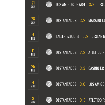
21
LOS AMIGOS DE ABEL
3
:
3
DEST
JAN
28
DESTANTADOS
3
:
2
MARADO F.C
JAN
4
TALLER EZEQUIEL
0
:
2
DESTANT
FEB
11
DESTANTADOS
2
:
2
ATLETICO R
FEB
25
DESTANTADOS
3
:
3
CASINO F.C
FEB
4
DESTANTADOS
3
:
0
LOS AMIGO
MAR
3
DESTANTADOS
0
:
3
ATLETICO 
NOV