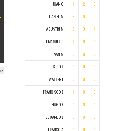
JUAN G.
1
2
0
DANIEL M.
2
0
0
AGUSTIN M.
3
3
1
EMANUEL R.
1
0
0
IVAN M.
0
0
0
JAIRO L.
0
0
0
e
WALTER F.
0
0
0
FRANCISCO E.
1
0
0
HUGO E.
0
0
0
EDUARDO E.
0
0
0
FRANCO A.
0
0
0