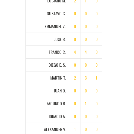
LUCIANO M.
2
1
0
GUSTAVO C.
0
0
0
EMMANUEL Z.
0
0
0
JOSE B.
0
0
0
FRANCO C.
4
4
0
DIEGO E. S.
0
0
0
MARTIN T.
2
3
1
JUAN O.
0
0
0
FACUNDO R.
0
1
0
IGNACIO A.
0
0
0
ALEXANDER V.
1
0
0