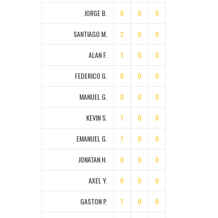
JORGE B.
0
0
0
SANTIAGO M.
2
0
0
ALAN F.
1
0
0
FEDERICO G.
0
0
0
MANUEL G.
0
0
0
KEVIN S.
1
0
0
EMANUEL G.
1
0
0
JONATAN H.
0
0
0
AXEL Y.
0
0
0
GASTON P.
1
0
0