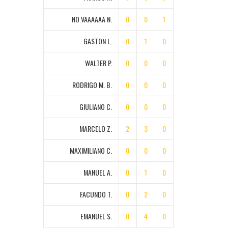
NO VAAAAAA N.
0
0
1
GASTON L.
0
1
0
WALTER P.
0
0
0
RODRIGO M. B.
0
0
0
GIULIANO C.
0
0
0
MARCELO Z.
2
3
0
MAXIMILIANO C.
0
0
0
MANUEL A.
0
1
0
FACUNDO T.
0
2
0
EMANUEL S.
0
4
0