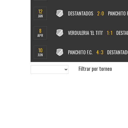
12
DESTANTADOS
2
:
0
PANCHITO F
JAN
8
VERDULERIA 'EL TITI'
1
:
1
DESTA
APR
10
PANCHITO F.C.
4
:
3
DESTANTAD
JUN
Filtrar por torneo